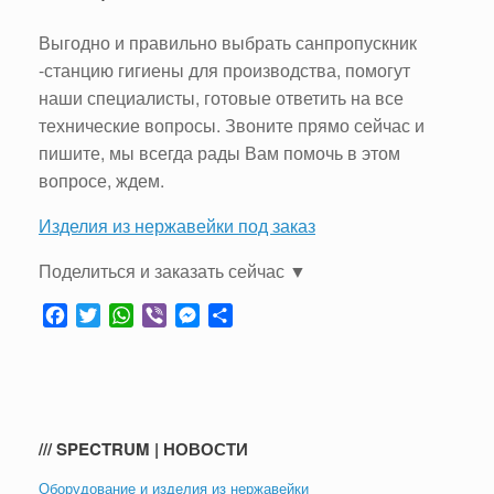
Выгодно и правильно выбрать санпропускник
-станцию гигиены для производства, помогут
наши специалисты, готовые ответить на все
технические вопросы. Звоните прямо сейчас и
пишите, мы всегда рады Вам помочь в этом
вопросе, ждем.
Изделия из нержавейки под заказ
Поделиться и заказать сейчас ▼
F
T
W
V
M
О
a
w
h
i
e
т
c
i
a
b
s
п
e
t
t
e
s
р
b
t
s
r
e
а
o
e
A
n
в
/// SPECTRUM | НОВОСТИ
o
r
p
g
и
k
p
e
т
Оборудование и изделия из нержавейки